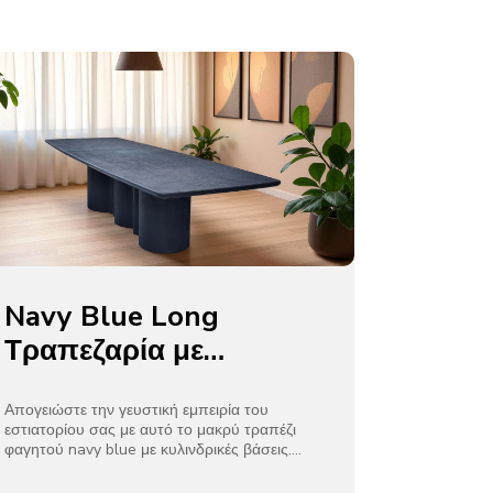
προσφέρει στιβαρή στήριξη. Ιδανικό για
μποέμ, ρουστίκ ή εκλεκτικά καφέ,
διπλασιάζεται ως διακοσμητική προφορά και
άνετα καθίσματα, προσκαλώντας τους
επισκέπτες να χαλαρώσουν και να
απολαύσουν τις στιγμές τους.
Navy Blue Long
Τραπεζαρία με
Κυλινδρικές Βάσεις για
Εστιατόρια
Απογειώστε την γευστική εμπειρία του
εστιατορίου σας με αυτό το μακρύ τραπέζι
φαγητού navy blue με κυλινδρικές βάσεις.
Κατασκευασμένο από ανθεκτικά, ανθεκτικά
στις γρατσουνιές υλικά (π.χ. σκυρόδεμα -