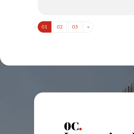
εξασφαλίζει διαρκή αντοχή για χώρους
υψηλής κυκλοφορίας. Τα έντονα ριγέ
μαξιλάρια, κατασκευασμένα από πολυεστέρα
ανθεκτικό στους λεκέδες, προσθέτουν μια
μοντέρνα, γραφική αίσθηση. Ο επιμήκης
01
02
03
»
σχεδιασμός του μεγιστοποιεί την απόδοση
των καθισμάτων, προσαρμόζοντας
απρόσκοπτα σε σύγχρονους, βιομηχανικούς
ή εκλεκτικούς εσωτερικούς χώρους. Ένας
τέλειος συνδυασμός κλασικής ξύλινης
δεξιοτεχνίας και μοντέρνου παιχνιδιού με
μοτίβα, δημιουργεί ένα ζεστό αλλά κομψό
σημείο εστίασης τραπεζαρίας.