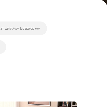
Σετ Επίπλων Εστιατορίων