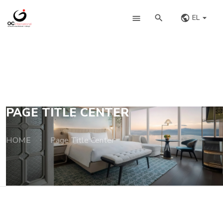
EL
PAGE TITLE CENTER
HOME
Page Title Center
·