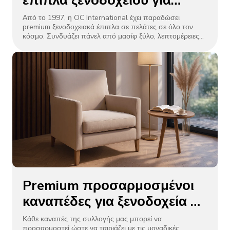
έπιπλα ξενοδοχείου για
καταλύματα 5 αστέρων |
Από το 1997, η OC International έχει παραδώσει
premium ξενοδοχειακά έπιπλα σε πελάτες σε όλο τον
Κατασκευάζεται στο
κόσμο. Συνδυάζει πάνελ από μασίφ ξύλο, λεπτομέρειες
Dongguan από την OC
από ανοξείδωτο ατσάλι και φινιρίσματα ανθεκτικά στις
γρατσουνιές για μακροζωία.
International
Premium προσαρμοσμένοι
καναπέδες για ξενοδοχεία 5
αστέρων από την OC
Κάθε καναπές της συλλογής μας μπορεί να
προσαρμοστεί ώστε να ταιριάζει με τις μοναδικές