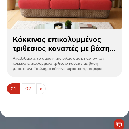
Κόκκινος επικαλυμμένος
τριθέσιος καναπές με βάση
μπαστούνι για Villa Lounge
Αναβαθμίστε το σαλόνι της βίλας σας με αυτόν τον
κόκκινο επικαλυμμένο τριθέσιο καναπέ με βάση
μπαστούνι. Το ζωηρό κόκκινο ύφασμα προσφέρει
βελούδινη άνεση, ενώ η φυσική βάση μπαστούνι
προσθέτει ρουστίκ κομψότητα. Ιδανικό για εσωτερικούς ή
ημιυπαίθριους χώρους βίλας, συνδυάζει το μοντέρνο
01
02
»
στυλ με την ανθεκτική δεξιοτεχνία. Ιδανικό για χαλάρωση
ή φιλοξενία, φέρνει μια τολμηρή, φιλόξενη πινελιά στην
πολυτελή ζωή σε βίλα.