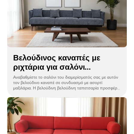
σχεδιασμό, ιδανικό για χαλάρωση στην αστική ζωή.
Βελούδινος καναπές με
ριχτάρια για σαλόνι
διαμερίσματος
Αναβαθμίστε το σαλόνι του διαμερίσματός σας με αυτόν
τον βελούδινο καναπέ σε συνδυασμό με ασορτί
μαξιλάρια. Η βελούδινη βελούδινη ταπετσαρία προσφέρει
πολυτελή άνεση, ενώ τα μαξιλάρια προσθέτουν ζεστό
στυλ. Ο μοντέρνος σχεδιασμός του, με στιβαρό πλαίσιο
και κομψές γραμμές, ταιριάζει σε συμπαγείς χώρους.
Ιδανικό για χαλάρωση ή διασκέδαση, συνδυάζεται άψογα
με τη σύγχρονη διακόσμηση, φέρνοντας κομψότητα και
λειτουργικότητα στο σπίτι σας.