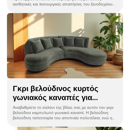
Furniture
αισθητικές και λειτουργικές απαιτήσεις του ξενοδοχείου
σας. Από βελούδινα μαξιλάρια έως κομψά σχέδια
πλαισίων, προσφέρουμε μια ποικιλία επιλογών που
ταιριάζουν στις συγκεκριμένες ανάγκες σας,
διασφαλίζοντας ότι ο καναπές σας όχι μόνο φαίνεται
εκπληκτικός αλλά και ενισχύει τη συνολική ατμόσφαιρα
του λόμπι, των σαλονιών ή των δωματίων σας.
Γκρι βελούδινος κυρτός
γωνιακός καναπές για
σαλόνι βίλας
Αναβαθμίστε το σαλόνι της βίλας σας με αυτόν τον γκρι
βελούδινο καμπυλωτό γωνιακό καναπέ. Η βελούδινη
βελούδινη ταπετσαρία του αποπνέει πολυτέλεια, ενώ η
καμπύλη σιλουέτα βελτιστοποιεί τον γωνιακό χώρο. Τα
χοντρά μαξιλάρια εξασφαλίζουν άνετη χαλάρωση, ιδανικά