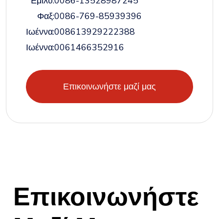
Έμιλυ:
0086-13528987245
Φαξ:
0086-769-85939396
Ιωέννα:
008613929222388
Ιωέννα:
0061466352916
Επικοινωνήστε μαζί μας
Επικοινωνήστε